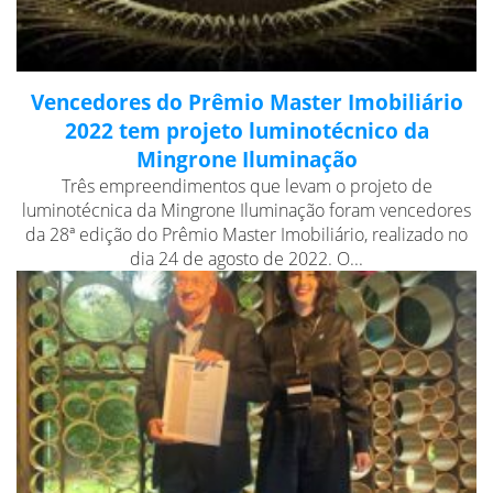
Vencedores do Prêmio Master Imobiliário
2022 tem projeto luminotécnico da
Mingrone Iluminação
Três empreendimentos que levam o projeto de
luminotécnica da Mingrone Iluminação foram vencedores
da 28ª edição do Prêmio Master Imobiliário, realizado no
dia 24 de agosto de 2022. O...