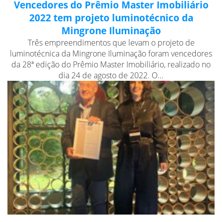
Vencedores do Prêmio Master Imobiliário
2022 tem projeto luminotécnico da
Mingrone Iluminação
Três empreendimentos que levam o projeto de
luminotécnica da Mingrone Iluminação foram vencedores
da 28ª edição do Prêmio Master Imobiliário, realizado no
dia 24 de agosto de 2022. O...