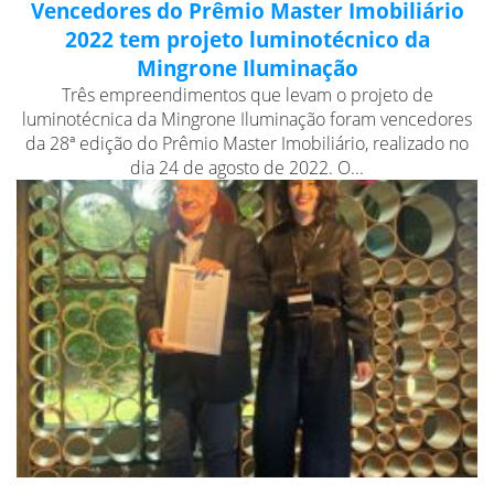
Vencedores do Prêmio Master Imobiliário
2022 tem projeto luminotécnico da
Mingrone Iluminação
Três empreendimentos que levam o projeto de
luminotécnica da Mingrone Iluminação foram vencedores
da 28ª edição do Prêmio Master Imobiliário, realizado no
dia 24 de agosto de 2022. O...