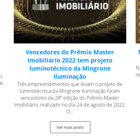
Vencedores do Prêmio Master
Imobiliário 2022 tem projeto
luminotécnico da Mingrone
N
r
o,
Iluminação
as
Três empreendimentos que levam o projeto de
luminotécnica da Mingrone Iluminação foram
vencedores da 28ª edição do Prêmio Master
Imobiliário, realizado no dia 24 de agosto de 2022.
O...
Ver mais posts