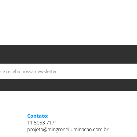
Contato:
11 5053 7171
projeto@mingroneiluminacao.com.br