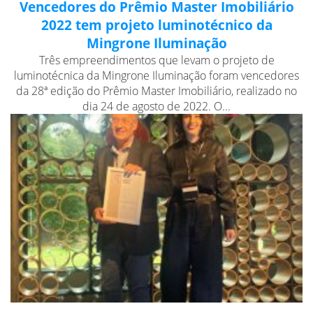
Vencedores do Prêmio Master Imobiliário
2022 tem projeto luminotécnico da
Mingrone Iluminação
Três empreendimentos que levam o projeto de
luminotécnica da Mingrone Iluminação foram vencedores
da 28ª edição do Prêmio Master Imobiliário, realizado no
dia 24 de agosto de 2022. O...