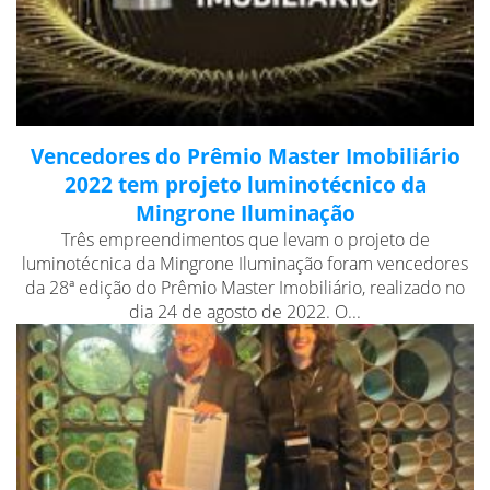
Vencedores do Prêmio Master Imobiliário
2022 tem projeto luminotécnico da
Mingrone Iluminação
Três empreendimentos que levam o projeto de
luminotécnica da Mingrone Iluminação foram vencedores
da 28ª edição do Prêmio Master Imobiliário, realizado no
dia 24 de agosto de 2022. O...