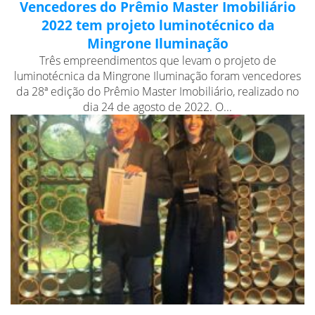
Vencedores do Prêmio Master Imobiliário
2022 tem projeto luminotécnico da
Mingrone Iluminação
Três empreendimentos que levam o projeto de
luminotécnica da Mingrone Iluminação foram vencedores
da 28ª edição do Prêmio Master Imobiliário, realizado no
dia 24 de agosto de 2022. O...