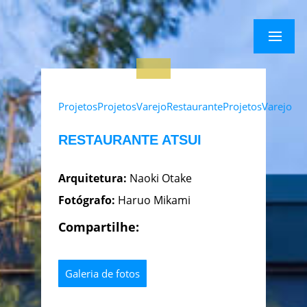
×
Menu
Menu
Projetos
Projetos
Varejo
Restaurante
Projetos
Varejo
RESTAURANTE ATSUI
Arquitetura:
Naoki Otake
Fotógrafo:
Haruo Mikami
Compartilhe:
Galeria de fotos