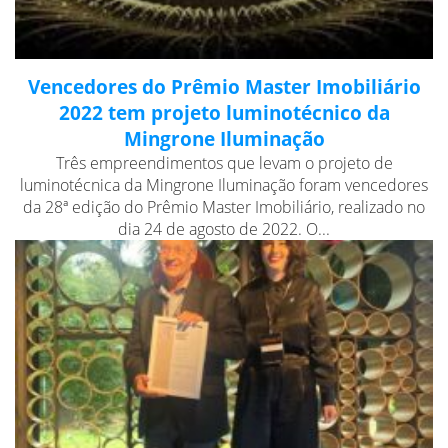
Vencedores do Prêmio Master Imobiliário
2022 tem projeto luminotécnico da
Mingrone Iluminação
Três empreendimentos que levam o projeto de
luminotécnica da Mingrone Iluminação foram vencedores
da 28ª edição do Prêmio Master Imobiliário, realizado no
dia 24 de agosto de 2022. O...