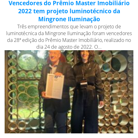
Vencedores do Prêmio Master Imobiliário
2022 tem projeto luminotécnico da
Mingrone Iluminação
Três empreendimentos que levam o projeto de
luminotécnica da Mingrone Iluminação foram vencedores
da 28ª edição do Prêmio Master Imobiliário, realizado no
dia 24 de agosto de 2022. O...