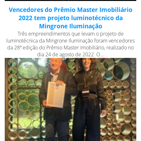
Vencedores do Prêmio Master Imobiliário
2022 tem projeto luminotécnico da
Mingrone Iluminação
Três empreendimentos que levam o projeto de
luminotécnica da Mingrone Iluminação foram vencedores
da 28ª edição do Prêmio Master Imobiliário, realizado no
dia 24 de agosto de 2022. O...