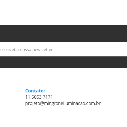
Contato:
11 5053 7171
projeto@mingroneiluminacao.com.br