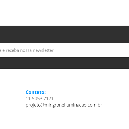
Contato:
11 5053 7171
projeto@mingroneiluminacao.com.br