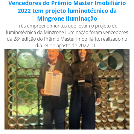
Vencedores do Prêmio Master Imobiliário
2022 tem projeto luminotécnico da
Mingrone Iluminação
Três empreendimentos que levam o projeto de
luminotécnica da Mingrone Iluminação foram vencedores
da 28ª edição do Prêmio Master Imobiliário, realizado no
dia 24 de agosto de 2022. O...