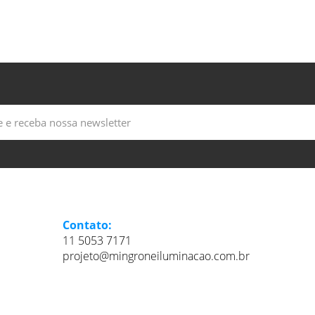
Contato:
11 5053 7171
projeto@mingroneiluminacao.com.br