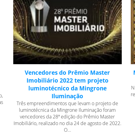
Vencedores do Prêmio Master
Imobiliário 2022 tem projeto
luminotécnico da Mingrone
N
r
o,
Iluminação
as
Três empreendimentos que levam o projeto de
luminotécnica da Mingrone Iluminação foram
vencedores da 28ª edição do Prêmio Master
Imobiliário, realizado no dia 24 de agosto de 2022.
O...