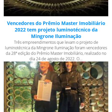
Vencedores do Prêmio Master Imobiliário
2022 tem projeto luminotécnico da
Mingrone Iluminação
Três empreendimentos que levam o projeto de
luminotécnica da Mingrone Iluminação foram vencedores
da 28ª edição do Prêmio Master Imobiliário, realizado no
dia 24 de agosto de 2022. O...