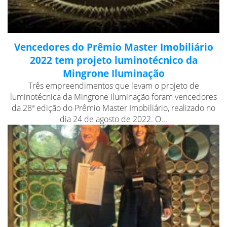
Vencedores do Prêmio Master Imobiliário
2022 tem projeto luminotécnico da
Mingrone Iluminação
Três empreendimentos que levam o projeto de
luminotécnica da Mingrone Iluminação foram vencedores
da 28ª edição do Prêmio Master Imobiliário, realizado no
dia 24 de agosto de 2022. O...