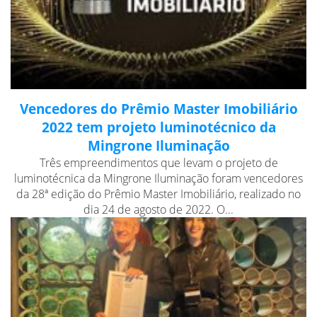
Vencedores do Prêmio Master Imobiliário
2022 tem projeto luminotécnico da
Mingrone Iluminação
Três empreendimentos que levam o projeto de
luminotécnica da Mingrone Iluminação foram vencedores
da 28ª edição do Prêmio Master Imobiliário, realizado no
dia 24 de agosto de 2022. O...