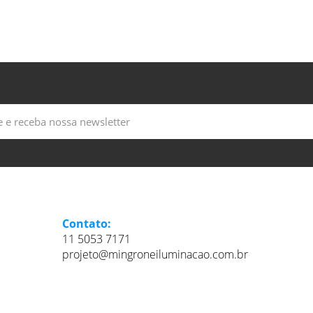
Contato:
11 5053 7171
projeto@mingroneiluminacao.com.br