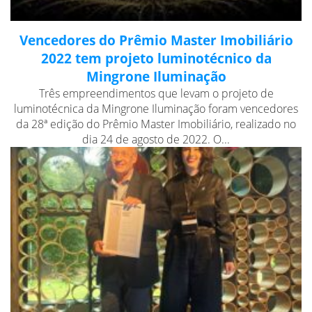
Vencedores do Prêmio Master Imobiliário
2022 tem projeto luminotécnico da
Mingrone Iluminação
Três empreendimentos que levam o projeto de
luminotécnica da Mingrone Iluminação foram vencedores
da 28ª edição do Prêmio Master Imobiliário, realizado no
dia 24 de agosto de 2022. O...