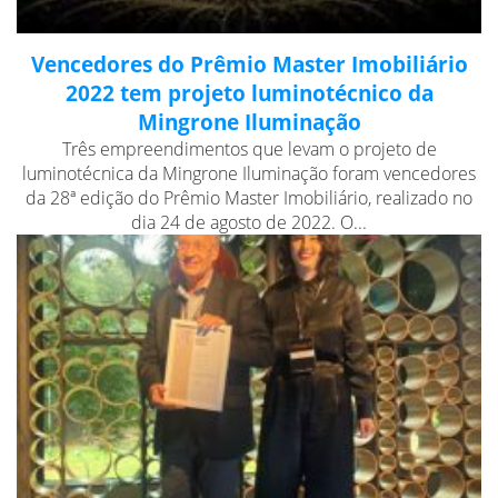
Vencedores do Prêmio Master Imobiliário
2022 tem projeto luminotécnico da
Mingrone Iluminação
Três empreendimentos que levam o projeto de
luminotécnica da Mingrone Iluminação foram vencedores
da 28ª edição do Prêmio Master Imobiliário, realizado no
dia 24 de agosto de 2022. O...