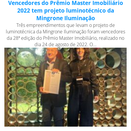
Vencedores do Prêmio Master Imobiliário
2022 tem projeto luminotécnico da
Mingrone Iluminação
Três empreendimentos que levam o projeto de
luminotécnica da Mingrone Iluminação foram vencedores
da 28ª edição do Prêmio Master Imobiliário, realizado no
dia 24 de agosto de 2022. O...