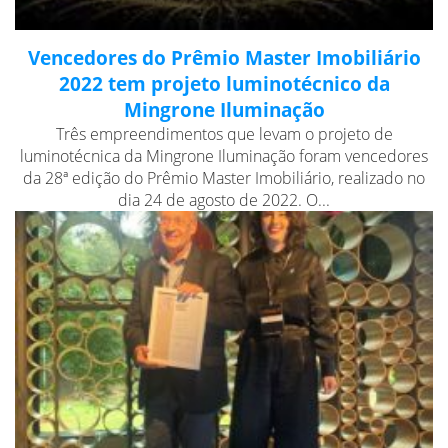
Vencedores do Prêmio Master Imobiliário
2022 tem projeto luminotécnico da
Mingrone Iluminação
Três empreendimentos que levam o projeto de
luminotécnica da Mingrone Iluminação foram vencedores
da 28ª edição do Prêmio Master Imobiliário, realizado no
dia 24 de agosto de 2022. O...