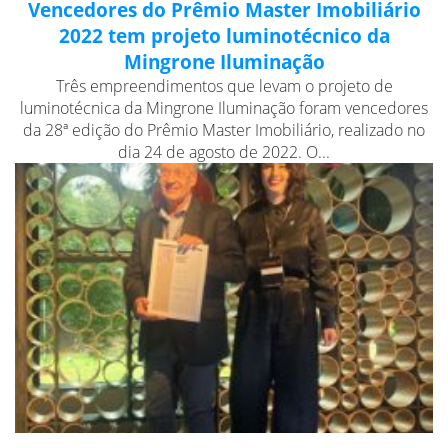
Vencedores do Prêmio Master Imobiliário
2022 tem projeto luminotécnico da
Mingrone Iluminação
Três empreendimentos que levam o projeto de
luminotécnica da Mingrone Iluminação foram vencedores
da 28ª edição do Prêmio Master Imobiliário, realizado no
dia 24 de agosto de 2022. O...