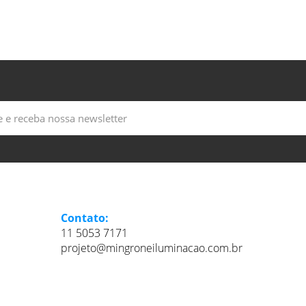
Contato:
11 5053 7171
projeto@mingroneiluminacao.com.br