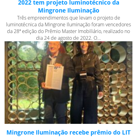
2022 tem projeto luminotécnico da
Mingrone Iluminação
Três empreendimentos que levam o projeto de
luminotécnica da Mingrone Iluminação foram vencedores
da 28ª edição do Prêmio Master Imobiliário, realizado no
dia 24 de agosto de 2022. O...
Mingrone Iluminação recebe prêmio do LIT