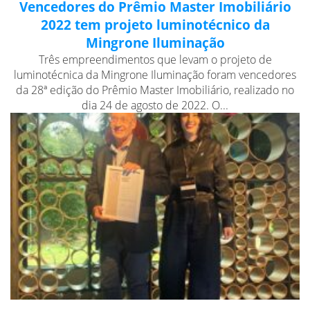
Vencedores do Prêmio Master Imobiliário
2022 tem projeto luminotécnico da
Mingrone Iluminação
Três empreendimentos que levam o projeto de
luminotécnica da Mingrone Iluminação foram vencedores
da 28ª edição do Prêmio Master Imobiliário, realizado no
dia 24 de agosto de 2022. O...