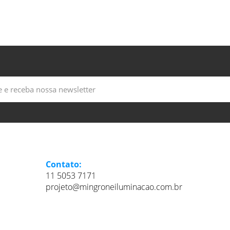
Contato:
11 5053 7171
projeto@mingroneiluminacao.com.br