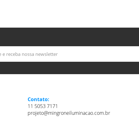
Contato:
11 5053 7171
projeto@mingroneiluminacao.com.br