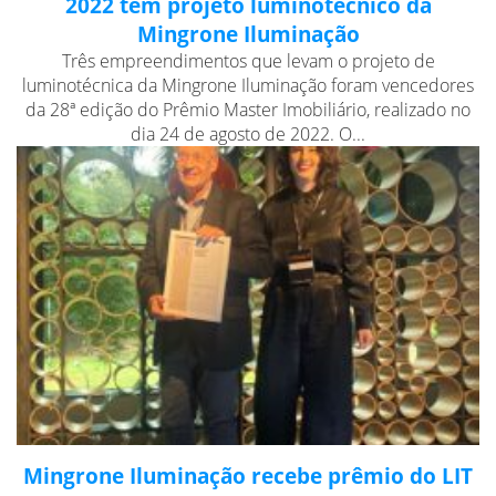
2022 tem projeto luminotécnico da
Mingrone Iluminação
Três empreendimentos que levam o projeto de
luminotécnica da Mingrone Iluminação foram vencedores
da 28ª edição do Prêmio Master Imobiliário, realizado no
dia 24 de agosto de 2022. O...
Mingrone Iluminação recebe prêmio do LIT