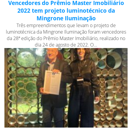
Vencedores do Prêmio Master Imobiliário
2022 tem projeto luminotécnico da
Mingrone Iluminação
Três empreendimentos que levam o projeto de
luminotécnica da Mingrone Iluminação foram vencedores
da 28ª edição do Prêmio Master Imobiliário, realizado no
dia 24 de agosto de 2022. O...