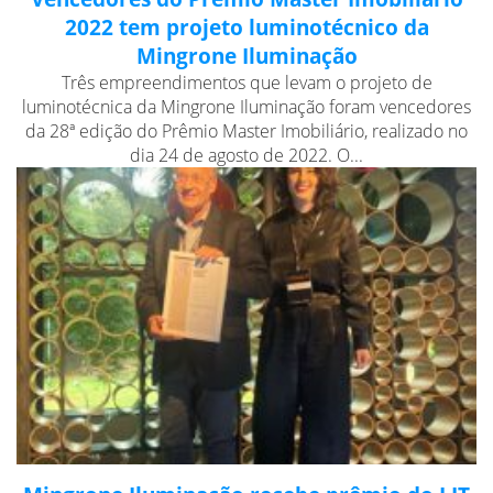
2022 tem projeto luminotécnico da
Mingrone Iluminação
Três empreendimentos que levam o projeto de
luminotécnica da Mingrone Iluminação foram vencedores
da 28ª edição do Prêmio Master Imobiliário, realizado no
dia 24 de agosto de 2022. O...