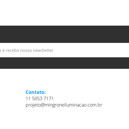
Contato:
11 5053 7171
projeto@mingroneiluminacao.com.br