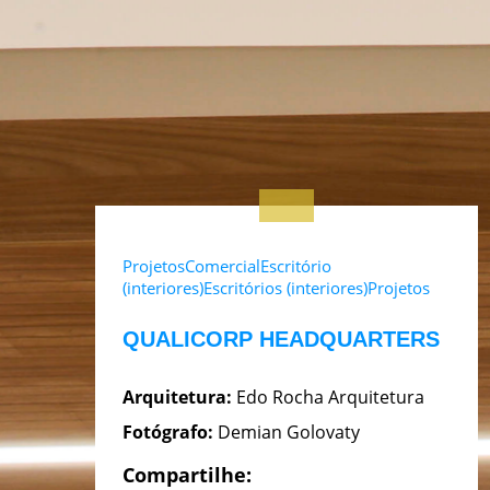
Projetos
Comercial
Escritório
(interiores)
Escritórios (interiores)
Projetos
QUALICORP HEADQUARTERS
Arquitetura:
Edo Rocha Arquitetura
Fotógrafo:
Demian Golovaty
Compartilhe: