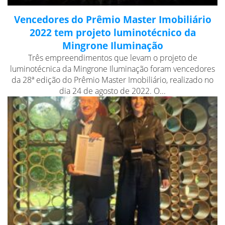
Vencedores do Prêmio Master Imobiliário
2022 tem projeto luminotécnico da
Mingrone Iluminação
Três empreendimentos que levam o projeto de
luminotécnica da Mingrone Iluminação foram vencedores
da 28ª edição do Prêmio Master Imobiliário, realizado no
dia 24 de agosto de 2022. O...