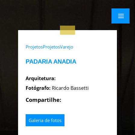
×
Menu
Menu
Projetos
Projetos
Varejo
PADARIA ANADIA
Arquitetura:
Fotógrafo:
Ricardo Bassetti
Compartilhe:
Galeria de fotos