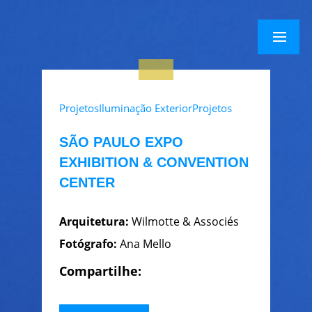
×
Menu
Menu
Projetos
Iluminação Exterior
Projetos
SÃO PAULO EXPO
EXHIBITION & CONVENTION
CENTER
Arquitetura:
Wilmotte & Associés
Fotógrafo:
Ana Mello
Compartilhe: