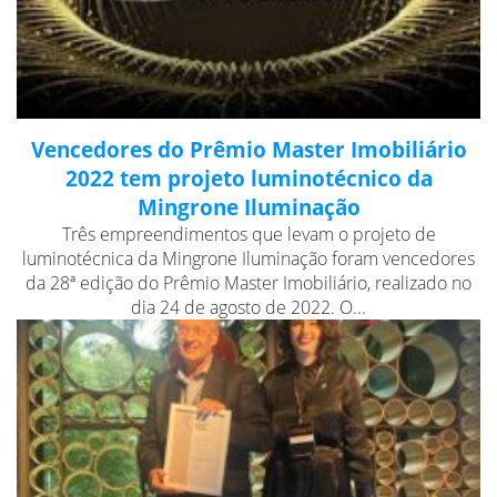
Vencedores do Prêmio Master Imobiliário
2022 tem projeto luminotécnico da
Mingrone Iluminação
Três empreendimentos que levam o projeto de
luminotécnica da Mingrone Iluminação foram vencedores
da 28ª edição do Prêmio Master Imobiliário, realizado no
dia 24 de agosto de 2022. O...